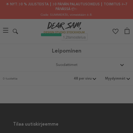
🌟 NYT: 30 % JULISTEISTA ┃ 30 PÄIVÄN PALAUTUSOIKEUS ┃ TOIMITUS 2–7
PÄIVÄSSÄ 📦✨
Code: SUMMER30
, viimeistään 6.8.
Leipominen
Suodattimet
0 tuotetta
Tilaa uutiskirjeemme