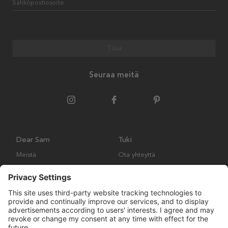
Sähköpostiosoite
Tilaa
Seuraa meitä
Dear Sam
Tuki
Meistä
Ota yhteyttä
Ympäristökäytäntö
Kysymyksiä ja vastauksia
Yleiset ehdot
Palautukset ja vaatimukset