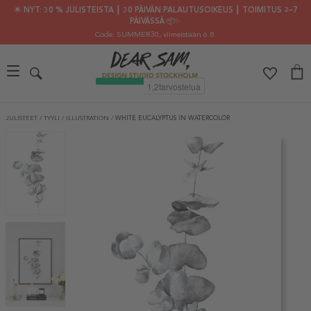
🌟 NYT: 30 % JULISTEISTA ┃ 30 PÄIVÄN PALAUTUSOIKEUS ┃ TOIMITUS 2–7
PÄIVÄSSÄ 📦✨
Code: SUMMER30
, viimeistään 6.8.
JULISTEET
/
TYYLI
/
ILLUSTRATION
/
WHITE EUCALYPTUS IN WATERCOLOR