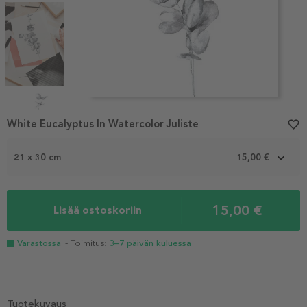
Item
1
White Eucalyptus In Watercolor Juliste
favorite_border
of
5
21 x 30 cm
15,00 €
15,00 €
Lisää ostoskoriin
Varastossa
- Toimitus:
3–7 päivän kuluessa
Tuotekuvaus