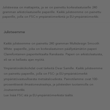
Julisteessa on mattapinta, ja se on painettu korkealaatuiselle 240
gramman arkistolaatuiselle paperille. Kaikki julisteemme on painettu
paperille, jolla on FSC:n ympäristömerkintä ja EU-ympäristömerkki.
Julisteemme
Kaikki julisteemme on painettu 240 gramman Multidesign Smooth
White -paperille, joka on korkealaatuinen päällystämätön paperi
Clairefontainen paperitehtaalta Ranskasta. Paperi on arkistolaatuista,
eli se ei kellastu ajan myötä.
Ympäristönäkökohdat ovat tärkeitä Dear Samille. Kaikki julisteemme
on painettu paperille, jolla on FSC- ja EU-ympäristömerkit
ympäristövastuullisesta metsätaloudesta. Painotilamme ovat 100-
prosenttisesti ilmastoneutraaleja, ja julisteiden tuotannolla on
Joutsenmerkki.
Lue lisää FSC:stä ja EU-ympäristömerkistä täältä.