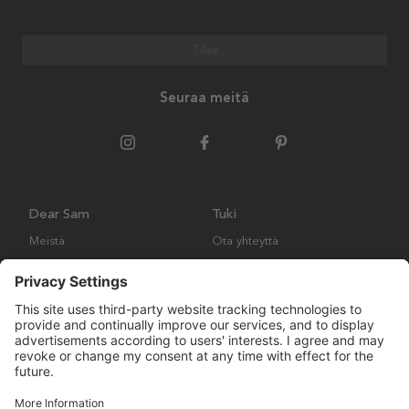
Tilaa
Seuraa meitä
Dear Sam
Tuki
Meistä
Ota yhteyttä
Ympäristökäytäntö
Kysymyksiä ja vastauksia
Yleiset ehdot
Palautukset ja vaatimukset