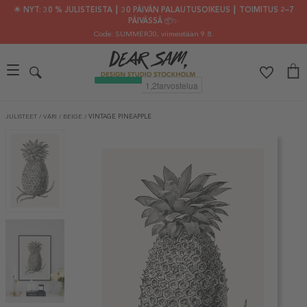
🌟 NYT: 30 % JULISTEISTA ┃ 30 PÄIVÄN PALAUTUSOIKEUS ┃ TOIMITUS 2–7
PÄIVÄSSÄ 📦✨
Code: SUMMER30
, viimeistään 9.8.
JULISTEET
/
VÄRI
/
BEIGE
/
VINTAGE PINEAPPLE