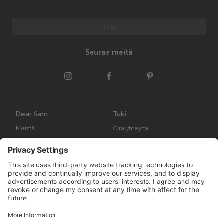
Tilaa
Seuraa meitä
Dear Sam
Tuki
Meistä
Ota yhteyttä
Ympäristökäytäntö
Kysymyksiä ja vastauksia
Yleiset ehdot
Palautukset ja vaatimukset