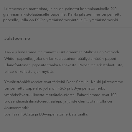
Julisteessa on mattapinta, ja se on painettu korkealaatuiselle 240
gramman arkistolaatuiselle paperille. Kaikki julisteemme on painettu
paperille, jolla on FSC:n ympäristömerkintä ja EU-ympäristömerkki.
Julisteemme
Kaikki julisteemme on painettu 240 gramman Multidesign Smooth
White -paperille, joka on korkealaatuinen päällystämätön paperi
Clairefontainen paperitehtaalta Ranskasta. Paperi on arkistolaatuista,
eli se ei kellastu ajan myötä.
Ympäristönäkökohdat ovat tärkeitä Dear Samille. Kaikki julisteemme
on painettu paperille, jolla on FSC- ja EU-ympäristömerkit
ympäristövastuullisesta metsätaloudesta. Painotilamme ovat 100-
prosenttisesti ilmastoneutraaleja, ja julisteiden tuotannolla on
Joutsenmerkki.
Lue lisää FSC:stä ja EU-ympäristömerkistä täältä.