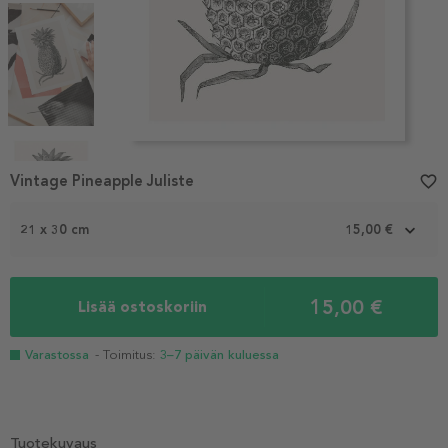
Item
1
Vintage Pineapple Juliste
favorite_border
of
4
21 x 30 cm
15,00 €
15,00 €
Lisää ostoskoriin
Varastossa
- Toimitus:
3–7 päivän kuluessa
Tuotekuvaus