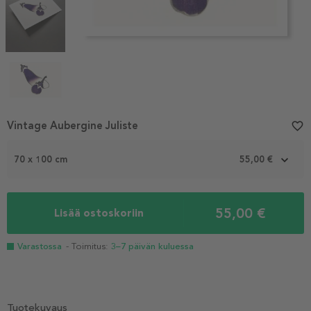
Item
Vintage Aubergine Juliste
favorite_border
1
of
70 x 100 cm
55,00 €
4
55,00 €
Lisää ostoskoriin
Varastossa
- Toimitus:
3–7 päivän kuluessa
Tuotekuvaus