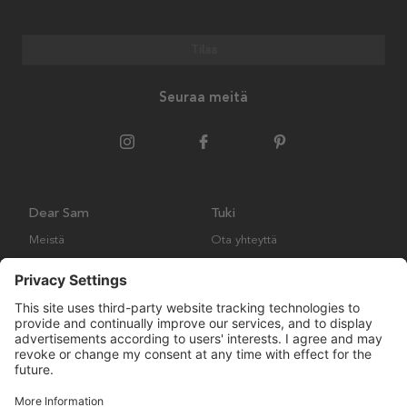
Tilaa
Seuraa meitä
Dear Sam
Tuki
Meistä
Ota yhteyttä
Ympäristökäytäntö
Kysymyksiä ja vastauksia
Yleiset ehdot
Palautukset ja vaatimukset