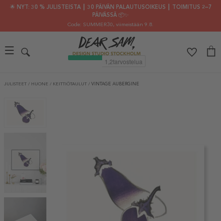
🌟 NYT: 30 % JULISTEISTA ┃ 30 PÄIVÄN PALAUTUSOIKEUS ┃ TOIMITUS 2–7
PÄIVÄSSÄ 📦✨
Code: SUMMER30
, viimeistään 9.8.
JULISTEET
/
HUONE
/
KEITTIÖTAULUT
/
VINTAGE AUBERGINE