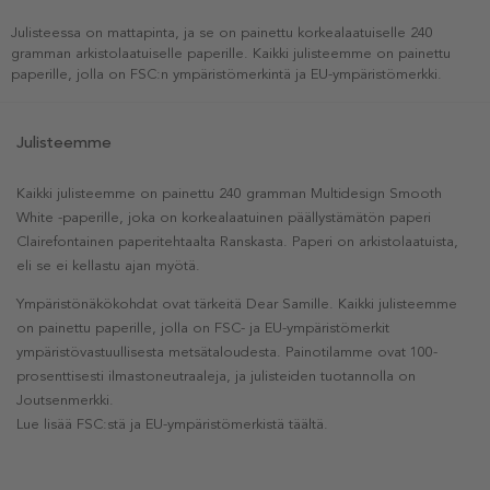
Julisteessa on mattapinta, ja se on painettu korkealaatuiselle 240
gramman arkistolaatuiselle paperille. Kaikki julisteemme on painettu
paperille, jolla on FSC:n ympäristömerkintä ja EU-ympäristömerkki.
Julisteemme
Kaikki julisteemme on painettu 240 gramman Multidesign Smooth
White -paperille, joka on korkealaatuinen päällystämätön paperi
Clairefontainen paperitehtaalta Ranskasta. Paperi on arkistolaatuista,
eli se ei kellastu ajan myötä.
Ympäristönäkökohdat ovat tärkeitä Dear Samille. Kaikki julisteemme
on painettu paperille, jolla on FSC- ja EU-ympäristömerkit
ympäristövastuullisesta metsätaloudesta. Painotilamme ovat 100-
prosenttisesti ilmastoneutraaleja, ja julisteiden tuotannolla on
Joutsenmerkki.
Lue lisää FSC:stä ja EU-ympäristömerkistä täältä.