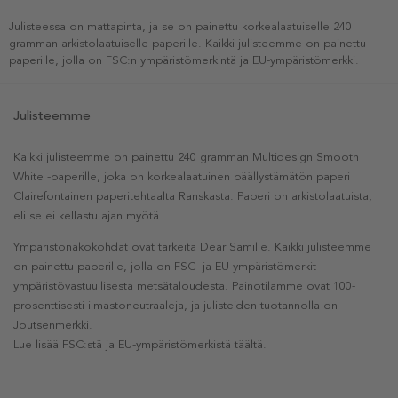
Julisteessa on mattapinta, ja se on painettu korkealaatuiselle 240
gramman arkistolaatuiselle paperille. Kaikki julisteemme on painettu
paperille, jolla on FSC:n ympäristömerkintä ja EU-ympäristömerkki.
Julisteemme
Kaikki julisteemme on painettu 240 gramman Multidesign Smooth
White -paperille, joka on korkealaatuinen päällystämätön paperi
Clairefontainen paperitehtaalta Ranskasta. Paperi on arkistolaatuista,
eli se ei kellastu ajan myötä.
Ympäristönäkökohdat ovat tärkeitä Dear Samille. Kaikki julisteemme
on painettu paperille, jolla on FSC- ja EU-ympäristömerkit
ympäristövastuullisesta metsätaloudesta. Painotilamme ovat 100-
prosenttisesti ilmastoneutraaleja, ja julisteiden tuotannolla on
Joutsenmerkki.
Lue lisää FSC:stä ja EU-ympäristömerkistä täältä.