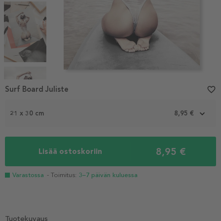
Item
1
Surf Board Juliste
favorite_border
of
7
21 x 30 cm
8,95 €
8,95 €
Lisää ostoskoriin
Varastossa
- Toimitus:
3–7 päivän kuluessa
Tuotekuvaus