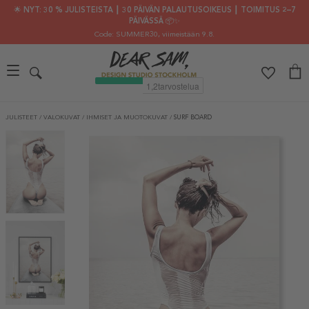
🌟 NYT: 30 % JULISTEISTA ┃ 30 PÄIVÄN PALAUTUSOIKEUS ┃ TOIMITUS 2–7
PÄIVÄSSÄ 📦✨
Code: SUMMER30
, viimeistään 9.8.
JULISTEET
/
VALOKUVAT
/
IHMISET JA MUOTOKUVAT
/
SURF BOARD