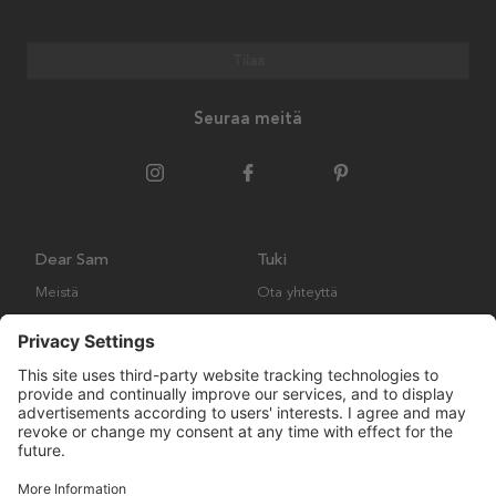
Tilaa
Seuraa meitä
Dear Sam
Tuki
Meistä
Ota yhteyttä
Ympäristökäytäntö
Kysymyksiä ja vastauksia
Yleiset ehdot
Palautukset ja vaatimukset