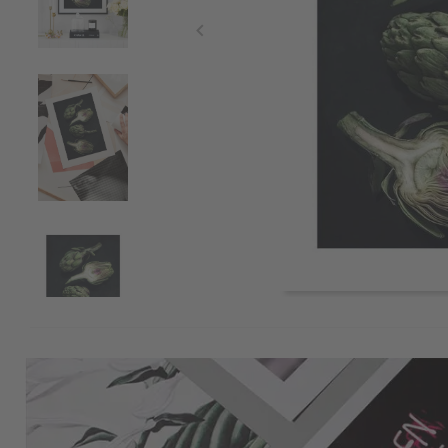
Item
1
of
4