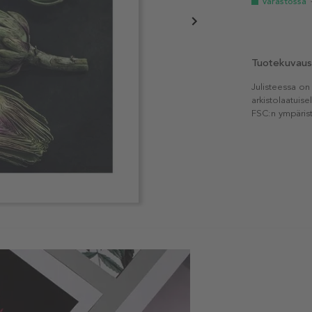
Varastossa
Tuotekuvaus
Julisteessa on
arkistolaatuise
FSC:n ympärist