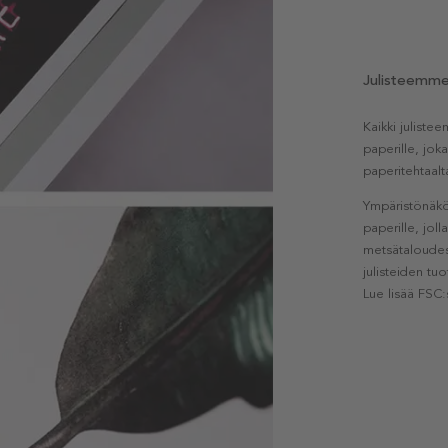
Julisteemm
Kaikki julist
paperille, jok
paperitehtaalt
Ympäristönäkö
paperille, jol
metsätaloudest
julisteiden tu
Lue lisää FSC: