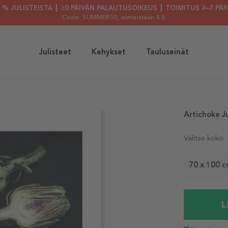
30 % JULISTEISTA ┃ 30 PÄIVÄN PALAUTUSOIKEUS ┃ TOIMITUS 2–7 PÄI
Code: SUMMER30
, viimeistään 8.8.
Julisteet
Kehykset
Tauluseinät
Artichoke Ju
Valitse koko
70 x 100 
L