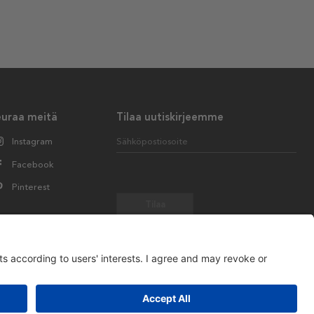
euraa meitä
Tilaa uutiskirjeemme
Instagram
Sähköpostiosoite
Facebook
Pinterest
Tilaa