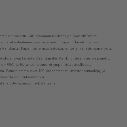
e
eemme on painettu 240 gramman Multidesign Smooth White -
a on korkealaatuinen päällystämätön paperi Clairefontainen
a Ranskasta. Paperi on arkistolaatuista, eli se ei kellastu ajan myötä.
kohdat ovat tärkeitä Dear Samille. Kaikki julisteemme on painettu
la on FSC- ja EU-ympäristömerkit ympäristövastuullisesta
a. Painotilamme ovat 100-prosenttisesti ilmastoneutraaleja, ja
otannolla on Joutsenmerkki.
stä ja EU-ympäristömerkistä täältä.