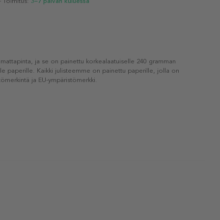
- Toimitus:
3–7 päivän kuluessa
 mattapinta, ja se on painettu korkealaatuiselle 240 gramman
lle paperille. Kaikki julisteemme on painettu paperille, jolla on
ömerkintä ja EU-ympäristömerkki.