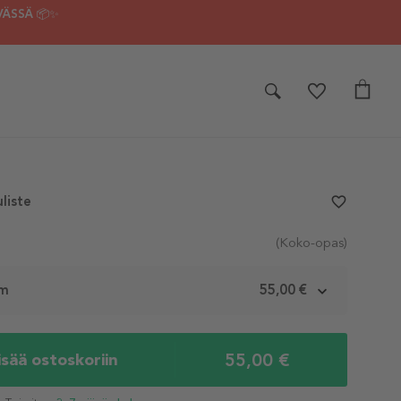
VÄSSÄ 📦✨
liste
favorite_border
(Koko-opas)
cm
55,00 €
55,00 €
isää ostoskoriin