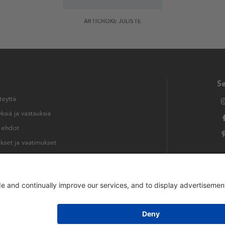
ARTICHOKE JULISTE
S
teyttä
siä ja vastauksia
t ehdot
kset ja vaatimukset