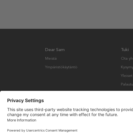
Dear Sam
Tuki
Meistä
Ota yh
Ympäristökäytäntö
Kysymyk
Yleise
Palautu
Copyright © Many Brands AB 2023. Kaikki oikeudet pidätetään.