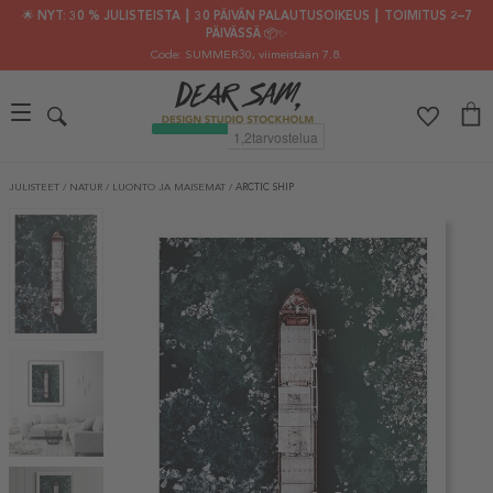
🌟 NYT: 30 % JULISTEISTA ┃ 30 PÄIVÄN PALAUTUSOIKEUS ┃ TOIMITUS 2–7
PÄIVÄSSÄ 📦✨
Code: SUMMER30
, viimeistään 7.8.
JULISTEET
/
NATUR
/
LUONTO JA MAISEMAT
/
ARCTIC SHIP