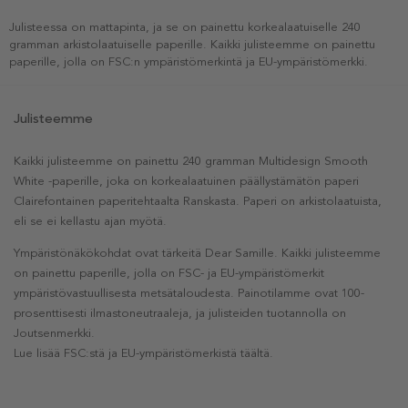
Julisteessa on mattapinta, ja se on painettu korkealaatuiselle 240
gramman arkistolaatuiselle paperille. Kaikki julisteemme on painettu
paperille, jolla on FSC:n ympäristömerkintä ja EU-ympäristömerkki.
Julisteemme
Kaikki julisteemme on painettu 240 gramman Multidesign Smooth
White -paperille, joka on korkealaatuinen päällystämätön paperi
Clairefontainen paperitehtaalta Ranskasta. Paperi on arkistolaatuista,
eli se ei kellastu ajan myötä.
Ympäristönäkökohdat ovat tärkeitä Dear Samille. Kaikki julisteemme
on painettu paperille, jolla on FSC- ja EU-ympäristömerkit
ympäristövastuullisesta metsätaloudesta. Painotilamme ovat 100-
prosenttisesti ilmastoneutraaleja, ja julisteiden tuotannolla on
Joutsenmerkki.
Lue lisää FSC:stä ja EU-ympäristömerkistä täältä.