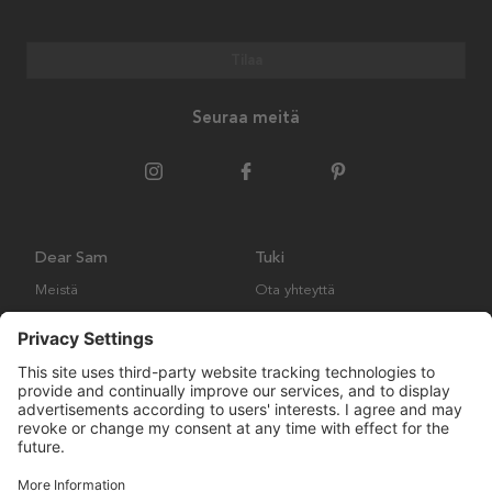
Tilaa
Seuraa meitä
Dear Sam
Tuki
Meistä
Ota yhteyttä
Ympäristökäytäntö
Kysymyksiä ja vastauksia
Yleiset ehdot
Palautukset ja vaatimukset