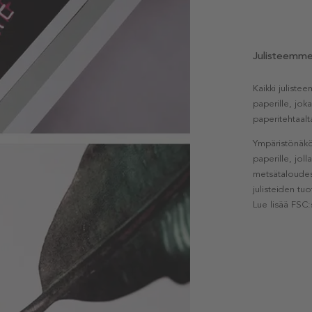
Julisteemm
Kaikki julist
paperille, jok
paperitehtaalt
Ympäristönäkö
paperille, jol
metsätaloudest
julisteiden tu
Lue lisää FSC: