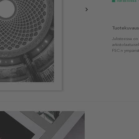
Varastossa
Tuotekuvaus
Julisteessa on
arkistolaatuise
FSC:n ympärist