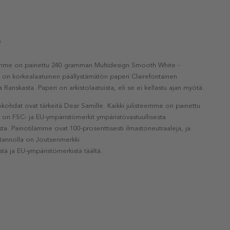
e
eemme on painettu 240 gramman Multidesign Smooth White -
a on korkealaatuinen päällystämätön paperi Clairefontainen
a Ranskasta. Paperi on arkistolaatuista, eli se ei kellastu ajan myötä.
kohdat ovat tärkeitä Dear Samille. Kaikki julisteemme on painettu
la on FSC- ja EU-ympäristömerkit ympäristövastuullisesta
a. Painotilamme ovat 100-prosenttisesti ilmastoneutraaleja, ja
otannolla on Joutsenmerkki.
stä ja EU-ympäristömerkistä täältä.