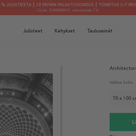
30 % JULISTEISTA ┃ 30 PÄIVÄN PALAUTUSOIKEUS ┃ TOIMITUS 2–7 PÄI
Code: SUMMER30
, viimeistään 7.8.
Julisteet
Kehykset
Tauluseinät
Architectur
Valitse koko
70 x 100 
L