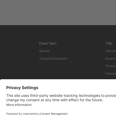
Dear Sam
Tuki
Meistä
Ota yh
Ympäristökäytäntö
Kysymyk
Yleise
Palautu
Copyright © Many Brands AB 2023. Kaikki oikeudet pidätetään.