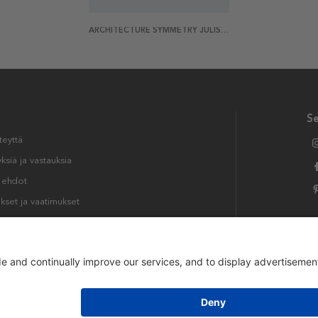
ARCHITECTURE SYMMETRY JULISTE
S
teyttä
siä ja vastauksia
t ehdot
kset ja vaatimukset