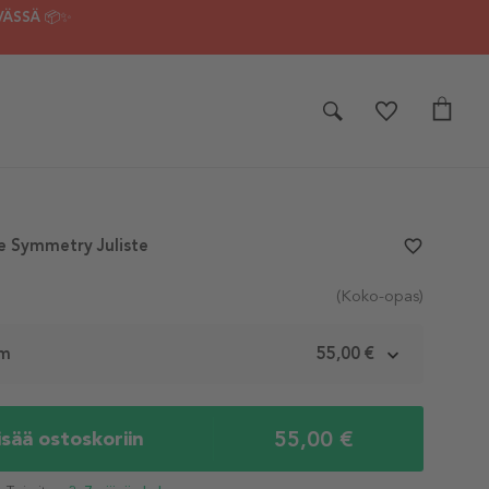
VÄSSÄ 📦✨
e Symmetry Juliste
favorite_border
(Koko-opas)
cm
55,00 €
55,00 €
isää ostoskoriin