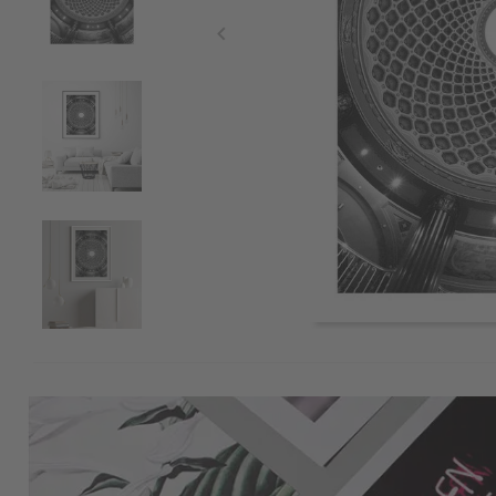
Item
1
of
5