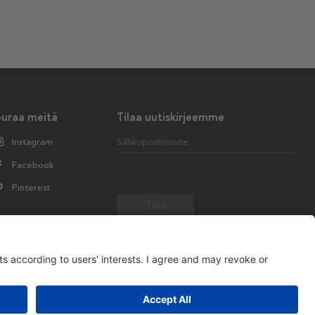
euraa meitä
Tilaa uutiskirjeemme
Instagram
Sähköpostiosoite
Facebook
Pinterest
Tilaa