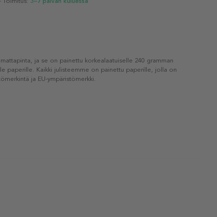
- Toimitus:
3–7 päivän kuluessa
 mattapinta, ja se on painettu korkealaatuiselle 240 gramman
lle paperille. Kaikki julisteemme on painettu paperille, jolla on
ömerkintä ja EU-ympäristömerkki.